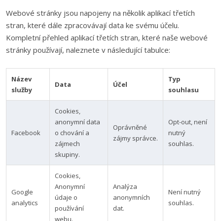
Webové stránky jsou napojeny na několik aplikací třetích
stran, které dále zpracovávají data ke svému účelu.
Kompletní přehled aplikací třetích stran, které naše webové
stránky používají, naleznete v následující tabulce:
Název
Typ
Data
Účel
služby
souhlasu
Cookies,
anonymní data
Opt-out, není
Oprávněné
Facebook
o chování a
nutný
zájmy správce.
zájmech
souhlas.
skupiny.
Cookies,
Anonymní
Analýza
Google
Není nutný
údaje o
anonymních
analytics
souhlas.
používání
dat.
webu.