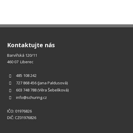
Kontaktujte nás
Barvířská 120/11
460 07 Liberec
485 108 242
727 868 456
(Jana Paldusová)
603 748 788
(Věra Šebelíková)
info@schuring.cz
IČO: 01976826
DIČ: CZ01976826