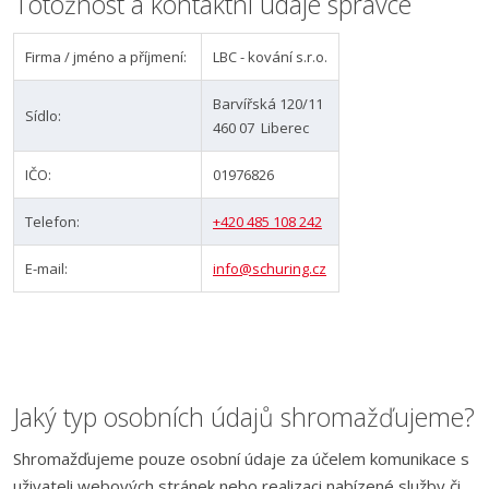
Totožnost a kontaktní údaje správce
Firma / jméno a příjmení:
LBC - kování s.r.o.
Barvířská 120/11
Sídlo:
460 07 Liberec
IČO:
01976826
Telefon:
+420 485 108 242
E-mail:
info@schuring.cz
Jaký typ osobních údajů shromažďujeme?
Shromažďujeme pouze osobní údaje za účelem komunikace s
uživateli webových stránek nebo realizaci nabízené služby či