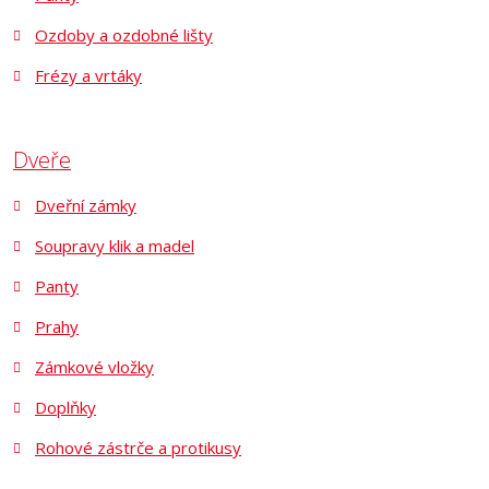
Ozdoby a ozdobné lišty
Frézy a vrtáky
Dveře
Dveřní zámky
Soupravy klik a madel
Panty
Prahy
Zámkové vložky
Doplňky
Rohové zástrče a protikusy