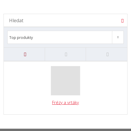
Vyhledávání
Hled
Od nejlevnějšího
Od nejdražšího
Novinky
Top produkty
Top produkty
Frézy a vrtáky