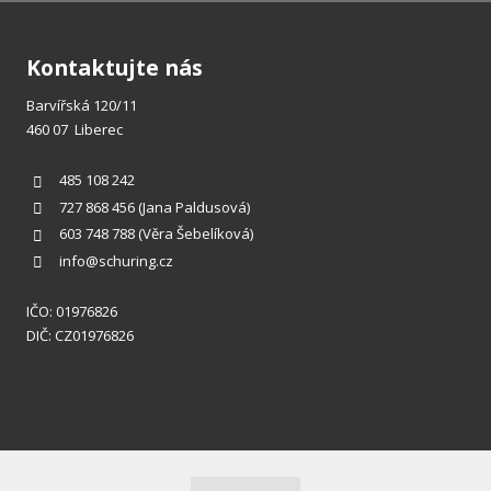
Kontaktujte nás
Barvířská 120/11
460 07 Liberec
485 108 242
727 868 456
(Jana Paldusová)
603 748 788
(Věra Šebelíková)
info@schuring.cz
IČO: 01976826
DIČ: CZ01976826