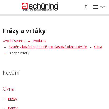
Rozbalení
Vyhledávání
menu
Frézy a vrtáky
Úvodní stránka
Produkty
Systémy kování speciálně pro plastová okna a dveře
Okna
Frézy a vrtáky
Kování
Okna
Kličky
Panty