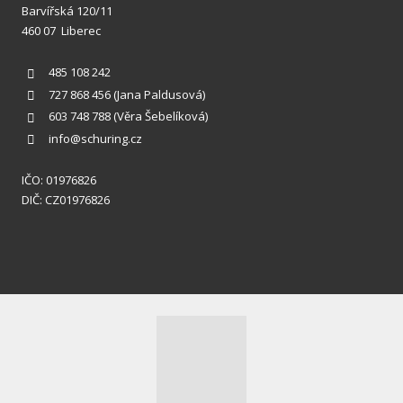
Barvířská 120/11
460 07 Liberec
485 108 242
727 868 456
(Jana Paldusová)
603 748 788
(Věra Šebelíková)
info@schuring.cz
IČO: 01976826
DIČ: CZ01976826