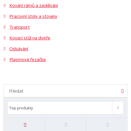
Kování rámů a zasklívání
Pracovní stoly a stojany
Transport
Kovací stůl na dveře
Odsávání
Plasmová řezačka
Vyhledávání
Hled
Od nejlevnějšího
Od nejdražšího
Novinky
Top produkty
Top produkty