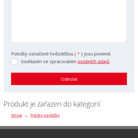
Položky označené hvězdičkou (
*
) jsou povinné.
Souhlasím se zpracováním
osobních údajů
.
Souhlasím
se
zpracováním
Odeslat
osobních
údajů
.
Formulář
se
Produkt je zařazen do kategorií
nepodařilo
Stroje
Frézky na kličky
odeslat.