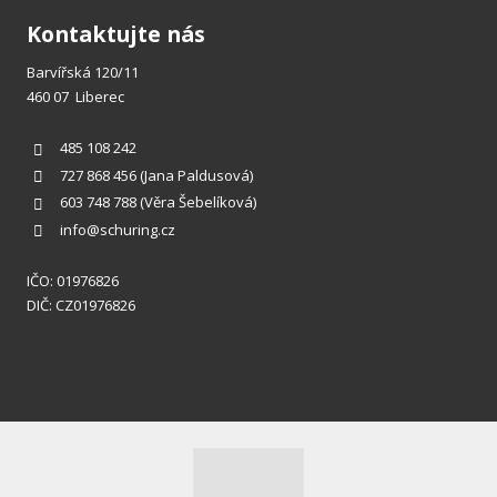
Kontaktujte nás
Barvířská 120/11
460 07 Liberec
485 108 242
727 868 456
(Jana Paldusová)
603 748 788
(Věra Šebelíková)
info@schuring.cz
IČO: 01976826
DIČ: CZ01976826