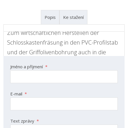
Popis
Ke stažení
Zum wirtschaftlichen Herstellen der
Kontaktní formulář
Schlosskastenfräsung in den PVC-Profilstab
und der Griffolivenbohrung auch in die
Stahlverstärkung.
Jméno a příjmení
*
Bohr- und Fräsaggregat mit manuellem Vorschub
Pneumatische Werkstückspannung
Solide Konstruktion und Funktionalität erlaubt einfache
E-mail
*
Handhabung der Maschine. Ohne Fräser und
Olivenbohrer, inkl. Werkzeugsatz
Text zprávy
*