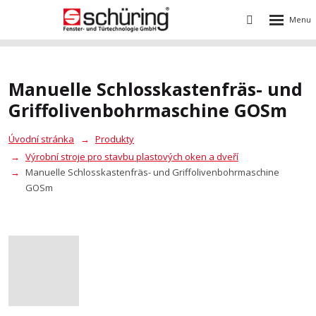
Rozbalení
Vyhledávání
menu
Manuelle Schlosskastenfräs- und
Griffolivenbohrmaschine GOSm
Úvodní stránka
Produkty
Výrobní stroje pro stavbu plastových oken a dveří
Manuelle Schlosskastenfräs- und Griffolivenbohrmaschine
GOSm