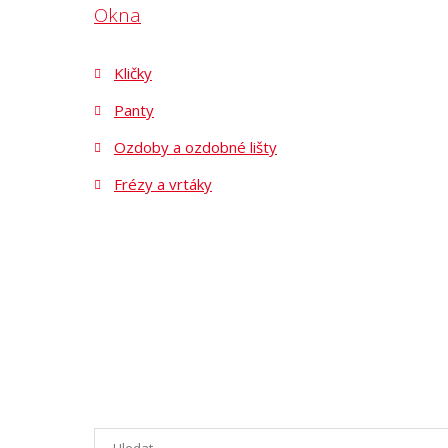
Okna
Kličky
Panty
Ozdoby a ozdobné lišty
Frézy a vrtáky
Vyhledávání