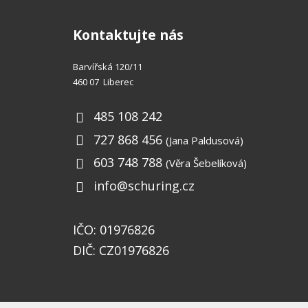
Kontaktujte nás
Barvířská 120/11
460 07 Liberec
485 108 242
727 868 456
(Jana Paldusová)
603 748 788
(Věra Šebelíková)
info@schuring.cz
IČO: 01976826
DIČ: CZ01976826