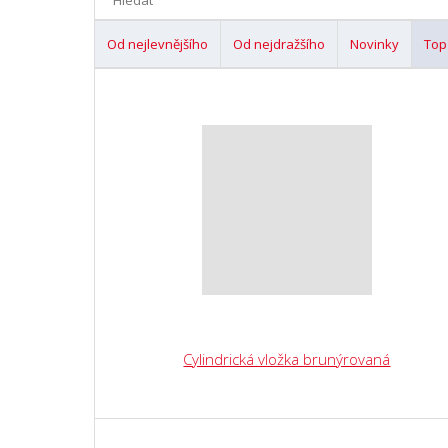
Od nejlevnějšího
Od nejdražšího
Novinky
Top
Cylindrická vložka brunýrovaná