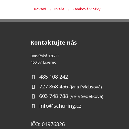
Kování
Dveře
Zámkové vložky
Kontaktujte nás
Barvířská 120/11
460 07 Liberec
485 108 242
727 868 456
(Jana Paldusová)
603 748 788
(Věra Šebelíková)
info@schuring.cz
IČO: 01976826