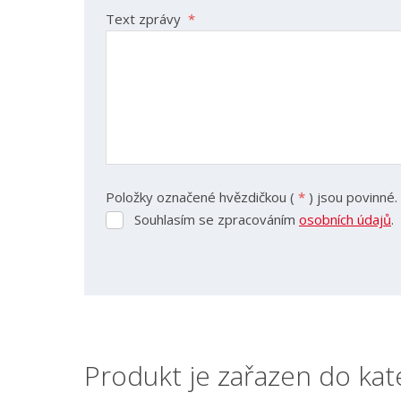
Text zprávy
*
Položky označené hvězdičkou (
*
) jsou povinné.
Souhlasím se zpracováním
osobních údajů
.
Souhlasím
se
zpracováním
Formulář
osobních
se
údajů
.
nepodařilo
odeslat.
Produkt je zařazen do kat