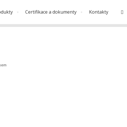
odukty
Certifikace a dokumenty
Kontakty
V
íkem