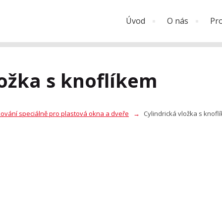
Úvod
O nás
Pr
ložka s knoflíkem
ování speciálně pro plastová okna a dveře
Cylindrická vložka s knofl