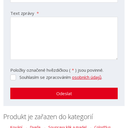
Text zprávy
*
Položky označené hvězdičkou (
*
) jsou povinné.
Souhlasím se zpracováním
osobních údajů
.
Souhlasím
se
zpracováním
Odeslat
osobních
údajů
.
Formulář
se
Produkt je zařazen do kategorií
nepodařilo
Kování
Dveře
Soupravy klik a madel
ColorPlus