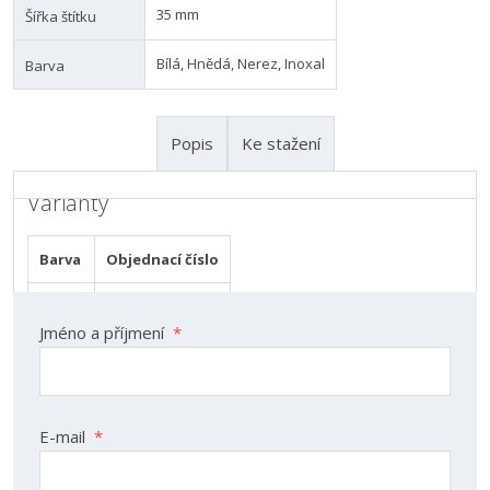
35 mm
Šířka štítku
Bílá, Hnědá, Nerez, Inoxal
Barva
Popis
Ke stažení
Varianty
Kontaktní formulář
Barva
Objednací číslo
Bílá
21.674.301
Jméno a příjmení
*
Hnědá
21.674.201
Nerez
21.674.92
E-mail
*
Inoxal
21.674.308