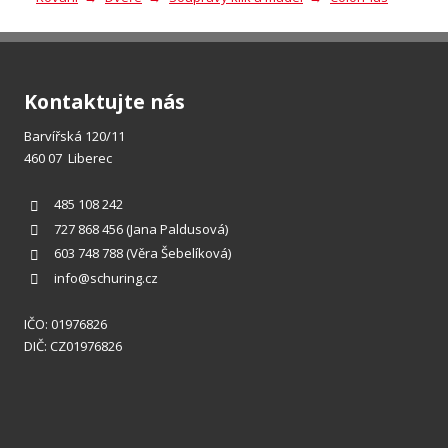
odeslat.
Kontaktujte nás
Barvířská 120/11
460 07 Liberec
485 108 242
727 868 456
(Jana Paldusová)
603 748 788
(Věra Šebelíková)
info@schuring.cz
IČO: 01976826
DIČ: CZ01976826