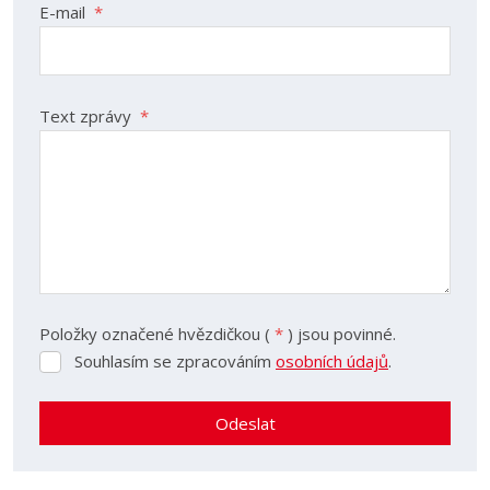
E-mail
*
Barva
Objednací číslo
35 mm dorn
19.401.03
Text zprávy
*
40 mm dorn
19.401.04
45 mm dorn
19.401.05
Položky označené hvězdičkou (
*
) jsou povinné.
Souhlasím se zpracováním
osobních údajů
.
Souhlasím
se
zpracováním
Odeslat
osobních
údajů
.
Formulář