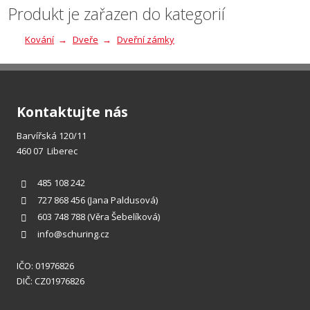
se
Produkt je zařazen do kategorií
nepodařilo
Kování
Dveře
Dveřní zámky
odeslat.
Kontaktujte nás
Barvířská 120/11
460 07 Liberec
485 108 242
727 868 456
(Jana Paldusová)
603 748 788
(Věra Šebelíková)
info@schuring.cz
IČO: 01976826
DIČ: CZ01976826