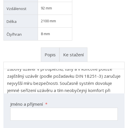
92 mm
Vzdálenost
2100 mm
Délka
8 mm
Čtyřhran
Popis
Ke stažení
Zubový uzávěr v protiplechu, tuhý a v koncové poloze
zajištěný uzávěr (podle požadavku DIN 18251-3) zaručuje
Kontaktní formulář
nejvyšší míru bezpečnosti. Současně systém dovoluje
jemné seřízení uzávěru a tím neobyčejný komfort při
obsluze. Použitelnost levá i pravá. Odolnost proti korozi
Jméno a příjmení
*
cca. 480 hodin ve slaném testu.
Varianty