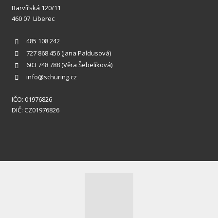
Barvířská 120/11
460 07 Liberec
485 108 242
727 868 456
(Jana Paldusová)
603 748 788
(Věra Šebelíková)
info@schuring.cz
IČO: 01976826
DIČ: CZ01976826