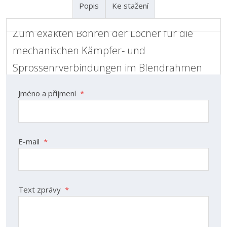
Popis
Ke stažení
Zum exakten Bohren der Löcher für die
Kontaktní formulář
mechanischen Kämpfer- und
Sprossenrverbindungen im Blendrahmen
und Flügelrahmen.
Jméno a příjmení
*
Mit hydropneumatischer Bohrvorschubeinheit
Doppelstabaufnahme
E-mail
*
Vollautomatischer Arbeitsablauf
Revolveranschlag: Manuelle Verstellung der
Bohrebene für das Bearbeiten von max. 4
verschiedenen Profilebenen
Text zprávy
*