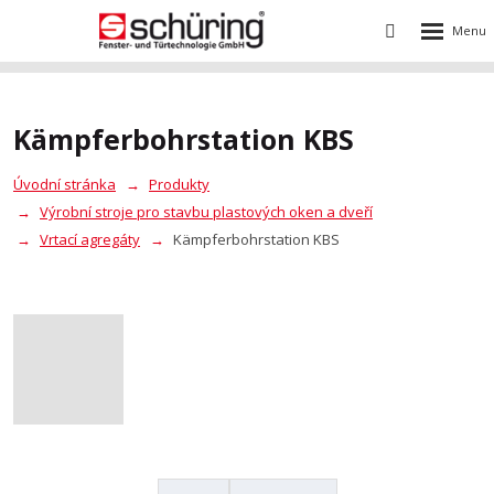
Rozbalení
Vyhledávání
menu
Kämpferbohrstation KBS
Úvodní stránka
Produkty
Výrobní stroje pro stavbu plastových oken a dveří
Vrtací agregáty
Kämpferbohrstation KBS