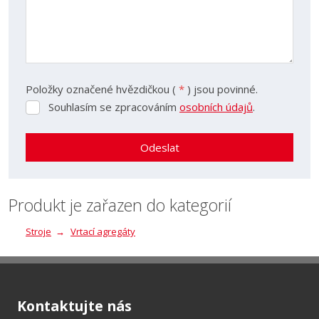
Položky označené hvězdičkou (
*
) jsou povinné.
Souhlasím se zpracováním
osobních údajů
.
Souhlasím
se
zpracováním
Odeslat
osobních
údajů
.
Formulář
se
Produkt je zařazen do kategorií
nepodařilo
Stroje
Vrtací agregáty
odeslat.
Kontaktujte nás