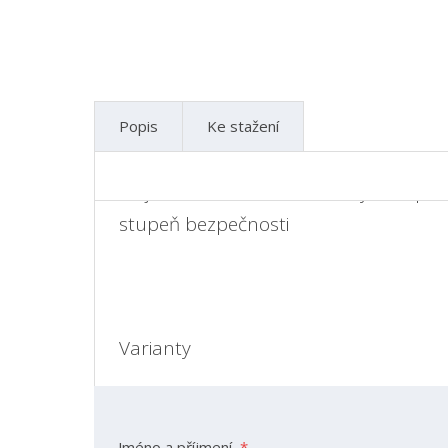
Popis
Ke stažení
Stejnoběžná technika otočných západe
stupeň bezpečnosti
Kontaktní formulář
Varianty
Dorn
Jméno a příjmení
*