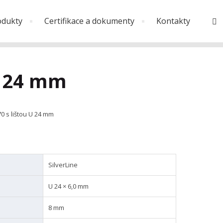
odukty
Certifikace a dokumenty
Kontakty
V
U 24 mm
0 s lištou U 24 mm
SilverLine
U 24 × 6,0 mm
8 mm