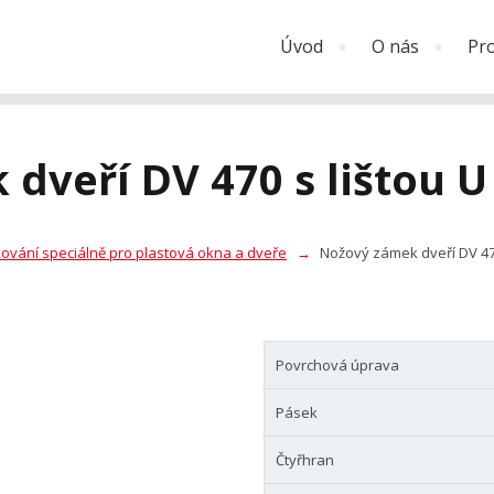
Úvod
O nás
Pr
dveří DV 470 s lištou 
ování speciálně pro plastová okna a dveře
Nožový zámek dveří DV 47
Povrchová úprava
Pásek
Čtyřhran