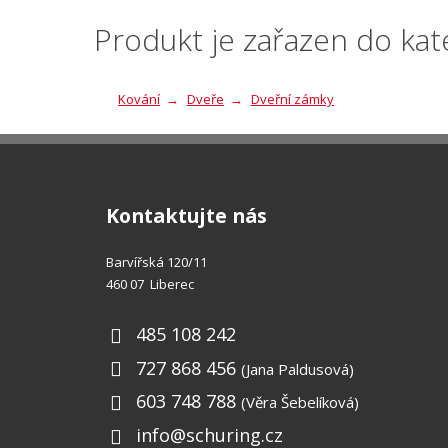
odeslat.
Produkt je zařazen do kat
Kování
Dveře
Dveřní zámky
Kontaktujte nás
Barvířská 120/11
460 07 Liberec
485 108 242
727 868 456
(Jana Paldusová)
603 748 788
(Věra Šebelíková)
info@schuring.cz