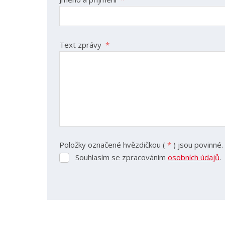
35 mm
40 mm
Text zprávy
*
45 mm
Varianty horní kapsička nože sníže
Dorn
45 mm
Položky označené hvězdičkou (
*
) jsou povinné.
Souhlasím se zpracováním
osobních údajů
.
Souhlasím
se
zpracováním
Formulář
osobních
se
údajů
.
nepodařilo