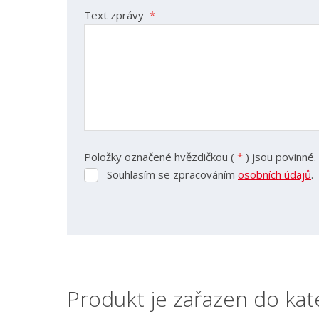
Text zprávy
*
Položky označené hvězdičkou (
*
) jsou povinné.
Souhlasím se zpracováním
osobních údajů
.
Souhlasím
se
zpracováním
Formulář
osobních
se
údajů
.
nepodařilo
odeslat.
Produkt je zařazen do kat