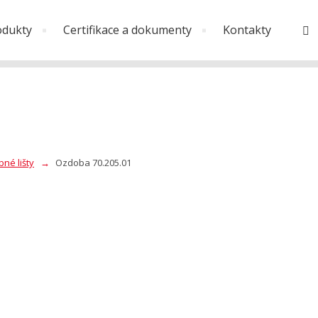
odukty
Certifikace a dokumenty
Kontakty
V
né lišty
Ozdoba 70.205.01