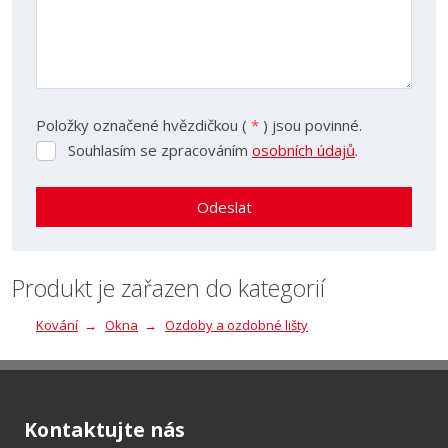
Položky označené hvězdičkou (
*
) jsou povinné.
Souhlasím se zpracováním
osobních údajů
.
Souhlasím
se
zpracováním
Odeslat
osobních
údajů
.
Formulář
se
Produkt je zařazen do kategorií
nepodařilo
Kování
Okna
Ozdoby a ozdobné lišty
odeslat.
Kontaktujte nás