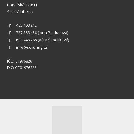
Barvířská 120/11
460 07 Liberec
485 108 242
727 868 456
(Jana Paldusová)
603 748 788
(Věra Šebelíková)
info@schuring.cz
IČO: 01976826
DIČ: CZ01976826