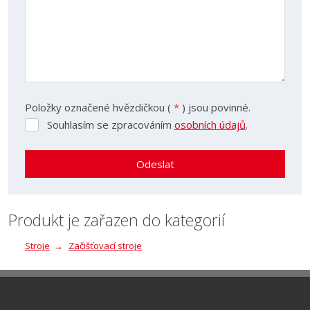
Položky označené hvězdičkou (
*
) jsou povinné.
Souhlasím se zpracováním
osobních údajů
.
Souhlasím
se
zpracováním
Odeslat
osobních
údajů
.
Formulář
se
Produkt je zařazen do kategorií
nepodařilo
Stroje
Začišťovací stroje
odeslat.