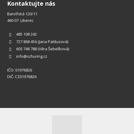
Kontaktujte nás
Barvířská 120/11
460 07 Liberec
485 108 242
727 868 456
(Jana Paldusová)
603 748 788
(Věra Šebelíková)
info@schuring.cz
IČO: 01976826
DIČ: CZ01976826