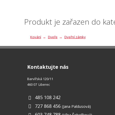
nepodařilo
odeslat.
Produkt je zařazen do kat
Kování
Dveře
Dveřní zámky
Kontaktujte nás
Barvířská 120/11
460 07 Liberec
485 108 242
727 868 456
(Jana Paldusová)
603 748 788
(Věra Šebelíková)