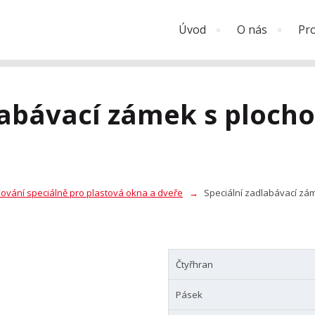
Úvod
O nás
Pr
labávací zámek s plocho
ování speciálně pro plastová okna a dveře
Speciální zadlabávací zám
Čtyřhran
Pásek