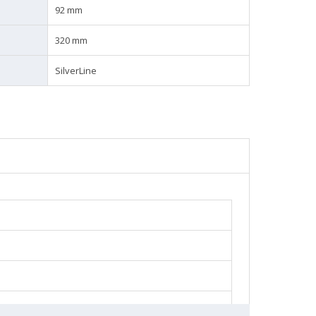
92 mm
320 mm
SilverLine