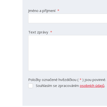
Jméno a příjmení
*
Text zprávy
*
Položky označené hvězdičkou (
*
) jsou povinné.
Souhlasím se zpracováním
osobních údajů
.
Souhlasím
se
zpracováním
Formulář
osobních
se
údajů
.