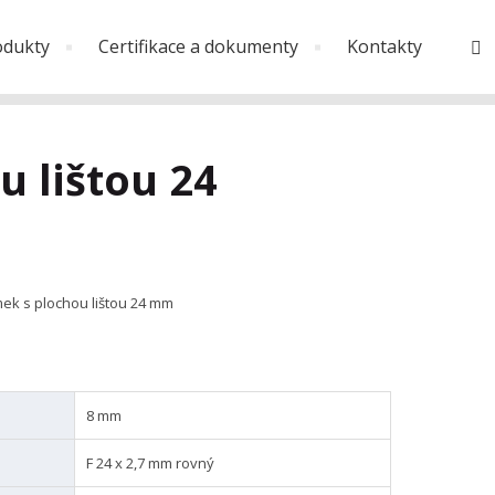
odukty
Certifikace a dokumenty
Kontakty
V
u lištou 24
ek s plochou lištou 24 mm
8 mm
F 24 x 2,7 mm rovný