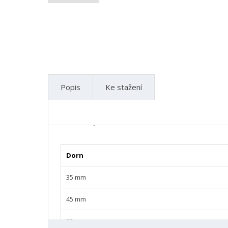
Popis
Ke stažení
Varianty
Kontaktní formulář
Dorn
35 mm
45 mm
55 mm