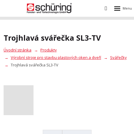
Rozbalení
Vyhledávání
menu
Trojhlavá svářečka SL3-TV
Úvodní stránka
Produkty
Výrobní stroje pro stavbu plastových oken a dveří
Svářečky
Trojhlavá svářečka SL3-TV