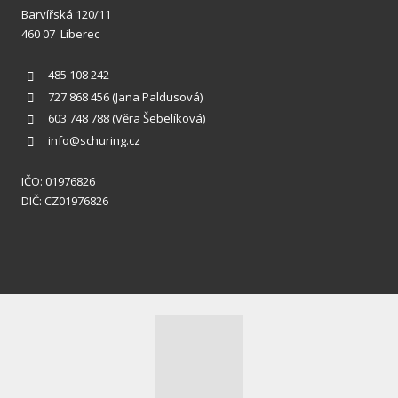
Barvířská 120/11
460 07 Liberec
485 108 242
727 868 456
(Jana Paldusová)
603 748 788
(Věra Šebelíková)
info@schuring.cz
IČO: 01976826
DIČ: CZ01976826