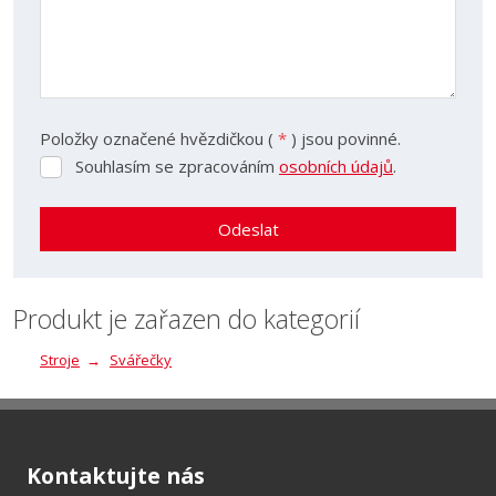
Položky označené hvězdičkou (
*
) jsou povinné.
Souhlasím se zpracováním
osobních údajů
.
Souhlasím
se
zpracováním
Odeslat
osobních
údajů
.
Formulář
se
Produkt je zařazen do kategorií
nepodařilo
Stroje
Svářečky
odeslat.
Kontaktujte nás