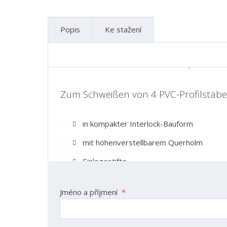
Popis
Ke stažení
Mit automatischem Austransport.
Zum Schweißen von 4 PVC-Profilstäbe
Kontaktní formulář
in kompakter Interlock-Bauform
mit höhenverstellbarem Querholm
Einlegestifte
Schweißfolienschnellwechselsystem
Jméno a příjmení
*
Niro-Sichtflächenmesser (Spalt 1,2 mm )
Fügedruck einstellbar