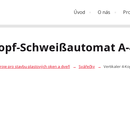
Úvod
O nás
Pr
Kopf-Schweißautomat A-
troje pro stavbu plastových oken a dveří
Svářečky
Vertikaler 4-K