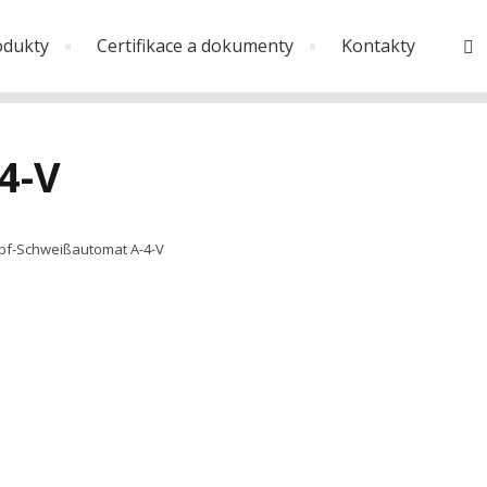
odukty
Certifikace a dokumenty
Kontakty
V
4-V
opf-Schweißautomat A-4-V