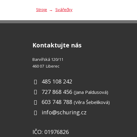
Stroje
Svářečky
Kontaktujte nás
Barvířská 120/11
460 07 Liberec
485 108 242
727 868 456
(Jana Paldusová)
603 748 788
(Věra Šebelíková)
info@schuring.cz
IČO: 01976826